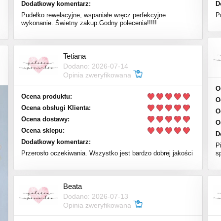
Dodatkowy komentarz:
D
Pudełko rewelacyjne, wspaniałe wręcz perfekcyjne
P
wykonanie. Świetny zakup.Godny polecenia!!!!!
Tetiana
Dodano: 2026-07-14
Opinia zweryfikowana
O
Ocena produktu:
O
Ocena obsługi Klienta:
O
Ocena dostawy:
O
Ocena sklepu:
D
Dodatkowy komentarz:
P
Przerosło oczekiwania. Wszystko jest bardzo dobrej jakości
s
Beata
Dodano: 2026-07-13
Opinia zweryfikowana