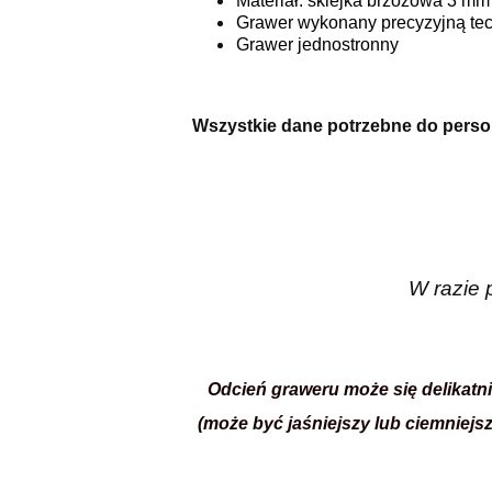
Materiał: sklejka brzozowa 3 mm
Grawer wykonany precyzyjną tec
Grawer jednostronny
Wszystkie dane potrzebne do person
W razie 
Odcień graweru może się delikatn
(może być jaśniejszy lub ciemniejs