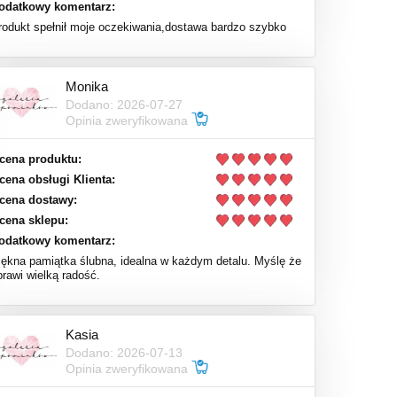
odatkowy komentarz:
rodukt spełnił moje oczekiwania,dostawa bardzo szybko
Monika
Dodano: 2026-07-27
Opinia zweryfikowana
cena produktu:
cena obsługi Klienta:
cena dostawy:
cena sklepu:
odatkowy komentarz:
iękna pamiątka ślubna, idealna w każdym detalu. Myślę że
prawi wielką radość.
Kasia
Dodano: 2026-07-13
Opinia zweryfikowana