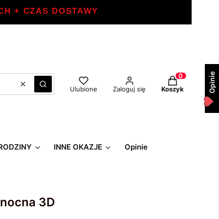
CH + CZAS DOSTAWY
Opinie
Produkty w ko
Wyczyść
Szukaj
Ulubione
Zaloguj się
Koszyk
RODZINY
INNE OKAZJE
Opinie
anocna 3D