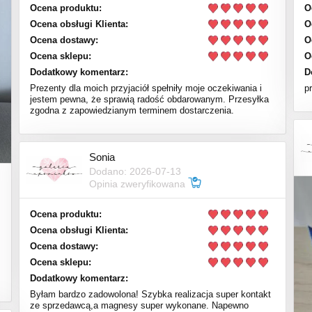
Ocena produktu:
O
Ocena obsługi Klienta:
O
Ocena dostawy:
O
Ocena sklepu:
O
Dodatkowy komentarz:
D
Prezenty dla moich przyjaciół spełniły moje oczekiwania i
p
jestem pewna, że sprawią radość obdarowanym. Przesyłka
zgodna z zapowiedzianym terminem dostarczenia.
Sonia
Dodano: 2026-07-13
Opinia zweryfikowana
Ocena produktu:
Ocena obsługi Klienta:
Ocena dostawy:
Ocena sklepu:
Dodatkowy komentarz:
Byłam bardzo zadowolona! Szybka realizacja super kontakt
ze sprzedawcą,a magnesy super wykonane. Napewno