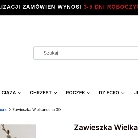
LIZACJI ZAMÓWIEŃ WYNOSI
3-5 DNI ROBOCZY
CIĄŻA
CHRZEST
ROCZEK
DZIECKO
U
ocne
Zawieszka Wielkanocna 3D
Zawieszka Wielk