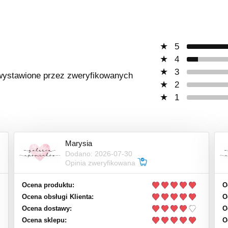
5
4
3
ą wystawione przez zweryfikowanych
2
1
Marysia
Dodano: 2026-07-30
Opinia zweryfikowana
Ocena produktu:
O
Ocena obsługi Klienta:
O
Ocena dostawy:
O
Ocena sklepu:
O