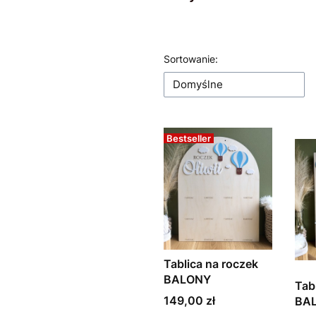
Koniec filtrów
Lista produktów
Sortowanie:
Domyślne
Bestseller
Tablica na roczek
BALONY
Tab
Cena
149,00 zł
BA