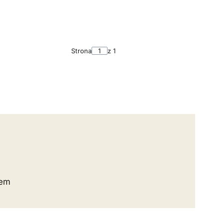
Strona
z 1
rem