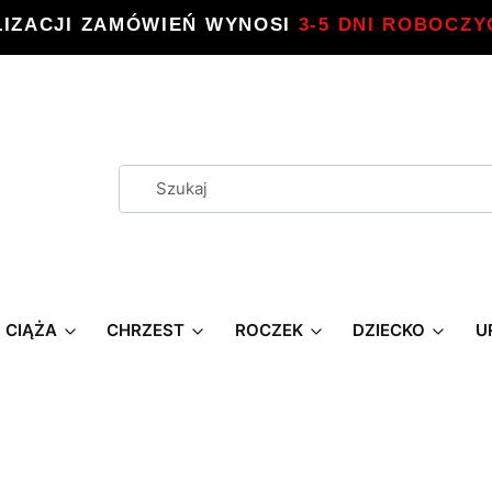
LIZACJI ZAMÓWIEŃ WYNOSI
3-5 DNI ROBOCZY
CIĄŻA
CHRZEST
ROCZEK
DZIECKO
U