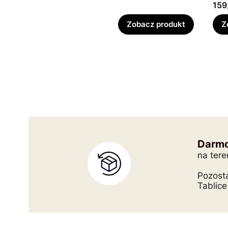
Cen
159
Zobacz produkt
Z
Darmo
na tere
Pozost
Tablice