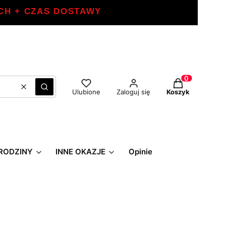
CH + CZAS DOSTAWY
Produkty w ko
Wyczyść
Szukaj
Ulubione
Zaloguj się
Koszyk
RODZINY
INNE OKAZJE
Opinie