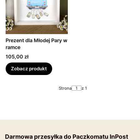
Prezent dla Młodej Pary w
ramce
Cena
105,00 zł
Zobacz produkt
Strona
z 1
Darmowa przesyłka do Paczkomatu InPost