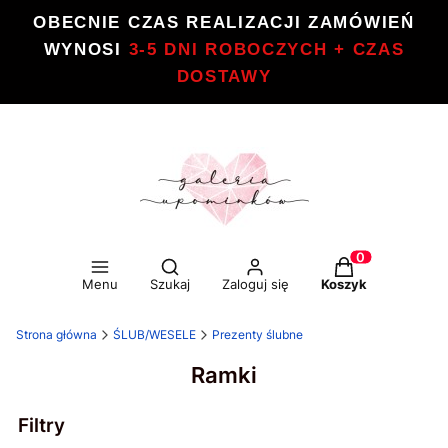
OBECNIE CZAS REALIZACJI ZAMÓWIEŃ
WYNOSI
3-5 DNI ROBOCZYCH + CZAS
DOSTAWY
Otwórz wyszukiwarkę
Produkty w kos
Menu
Szukaj
Zaloguj się
Koszyk
Strona główna
ŚLUB/WESELE
Prezenty ślubne
Ramki
Filtry