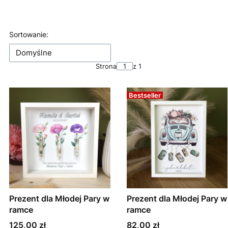
Koniec filtrów
Lista produktów
Sortowanie:
Domyślne
Strona
z 1
Bestseller
Prezent dla Młodej Pary w
Prezent dla Młodej Pary w
ramce
ramce
Cena
Cena
125,00 zł
82,00 zł