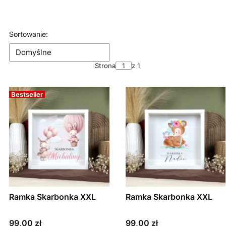
Koniec filtrów
Lista produktów
Sortowanie:
Domyślne
Strona
z 1
Bestseller
Ramka Skarbonka XXL
Ramka Skarbonka XXL
Cena
Cena
99,00 zł
99,00 zł