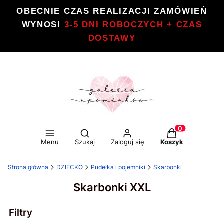
OBECNIE CZAS REALIZACJI ZAMÓWIEŃ
WYNOSI
3-5 DNI ROBOCZYCH + CZAS
DOSTAWY
Otwórz wyszukiwarkę
Produkty w kos
Menu
Szukaj
Zaloguj się
Koszyk
Strona główna
DZIECKO
Pudełka i pojemniki
Skarbonki
Skarbonki XXL
Filtry