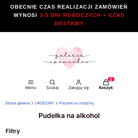
OBECNIE CZAS REALIZACJI ZAMÓWIEŃ
WYNOSI
3-5 DNI ROBOCZYCH + CZAS
DOSTAWY
Otwórz wyszukiwarkę
Produkty w kos
Menu
Szukaj
Zaloguj się
Koszyk
Strona główna
URODZINY
Prezent na urodziny
Pudełka na alkohol
Filtry