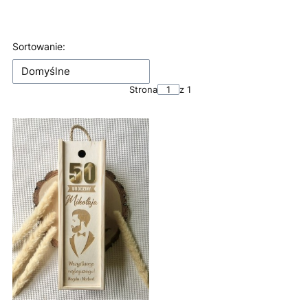
Koniec filtrów
Lista produktów
Sortowanie:
Domyślne
Strona
z 1