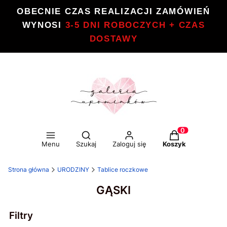
OBECNIE CZAS REALIZACJI ZAMÓWIEŃ
WYNOSI
3-5 DNI ROBOCZYCH + CZAS
DOSTAWY
Otwórz wyszukiwarkę
Produkty w kos
Menu
Szukaj
Zaloguj się
Koszyk
Strona główna
URODZINY
Tablice roczkowe
GĄSKI
Filtry