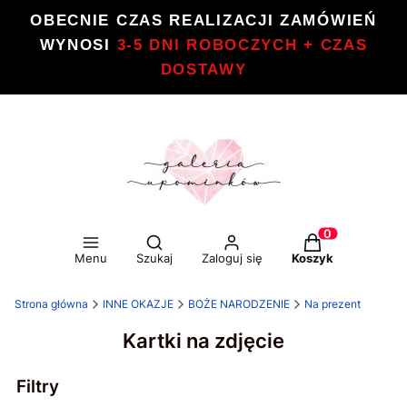
OBECNIE CZAS REALIZACJI ZAMÓWIEŃ
WYNOSI
3-5 DNI ROBOCZYCH + CZAS
DOSTAWY
Otwórz wyszukiwarkę
Produkty w kos
Menu
Szukaj
Zaloguj się
Koszyk
Strona główna
INNE OKAZJE
BOŻE NARODZENIE
Na prezent
Kartki na zdjęcie
Filtry