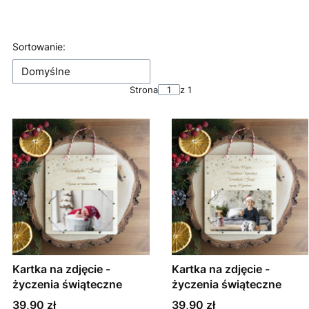
Koniec filtrów
Lista produktów
Sortowanie:
Domyślne
Strona
z 1
Kartka na zdjęcie -
Kartka na zdjęcie -
życzenia świąteczne
życzenia świąteczne
Cena
Cena
39,90 zł
39,90 zł