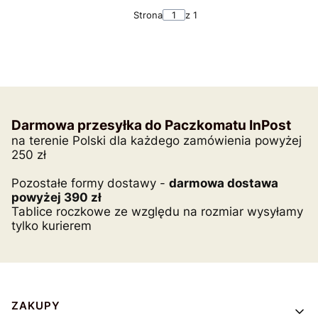
Strona
z 1
Darmowa przesyłka do Paczkomatu InPost
na terenie Polski dla każdego zamówienia powyżej
250 zł
Pozostałe formy dostawy -
darmowa dostawa
powyżej 390 zł
Tablice roczkowe ze względu na rozmiar wysyłamy
tylko kurierem
Linki w stopce
ZAKUPY