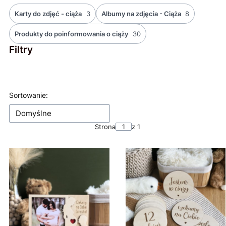
Karty do zdjęć - ciąża
3
Albumy na zdjęcia - Ciąża
8
Produkty do poinformowania o ciąży
30
Filtry
Koniec filtrów
Lista produktów
Sortowanie:
Domyślne
Strona
z 1