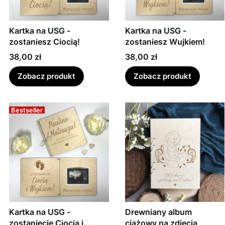
Kartka na USG -
Kartka na USG -
zostaniesz Ciocią!
zostaniesz Wujkiem!
Cena
Cena
38,00 zł
38,00 zł
Zobacz produkt
Zobacz produkt
Bestseller
Kartka na USG -
Drewniany album
zostaniecie Ciocią i
ciążowy na zdjęcia