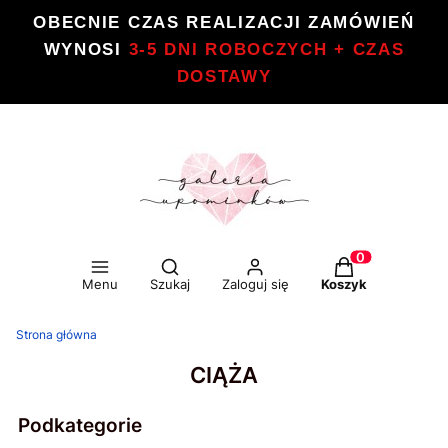
OBECNIE CZAS REALIZACJI ZAMÓWIEŃ
WYNOSI
3-5 DNI ROBOCZYCH + CZAS
DOSTAWY
Otwórz wyszukiwarkę
Produkty w kos
Menu
Szukaj
Zaloguj się
Koszyk
Strona główna
CIĄŻA
Podkategorie