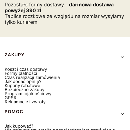
Pozostałe formy dostawy -
darmowa dostawa
powyżej 390 zł
Tablice roczkowe ze względu na rozmiar wysyłamy
tylko kurierem
Linki w stopce
ZAKUPY
Koszt i czas dostawy
Formy płatności
Czas realizacji zamówienia
Jak dodać opinię?
Kupony rabatowe
Bezpieczne zakupy
Program lojalnościowy
GPSR
Reklamacje i zwroty
POMOC
Jak kupować?