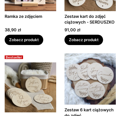
Ramka ze zdjęciem
Zestaw kart do zdjęć
ciążowych - SERDUSZKO
Cena
Cena
38,90 zł
91,00 zł
Zobacz produkt
Zobacz produkt
Bestseller
Zestaw 6 kart ciążowych
do zdjęć