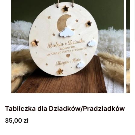
Tabliczka dla Dziadków/Pradziadków
Cena
35,00 zł
Wybierz wariant produktu: