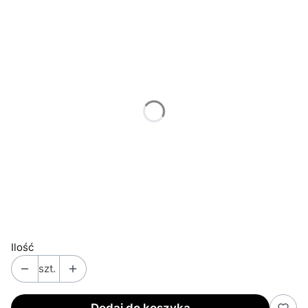
Poszczególne warianty mogą różnić się ceną
*
Rozmiar tabliczki
Wybierz
*
Dla kogo
Wybierz
*
Imię lub imiona wnuczków
*
Zapakuj na prezent
Wybierz
Ilość
szt.