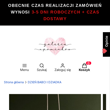
OBECNIE CZAS REALIZACJI ZAMÓWIEŃ
WYNOSI
3-5 DNI ROBOCZYCH + CZAS
DOSTAWY
Opinie
Otwórz wyszukiwarkę
Produkty w kos
Menu
Szukaj
Zaloguj się
Koszyk
Strona główna
DZIEŃ BABCI I DZIADKA
Etykiety