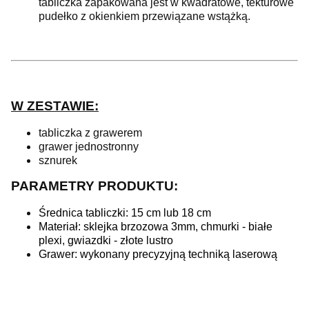
tabliczka zapakowana jest w kwadratowe, tekturowe
pudełko z okienkiem przewiązane wstążką.
W ZESTAWIE:
tabliczka z grawerem
grawer jednostronny
sznurek
PARAMETRY PRODUKTU:
Średnica tabliczki: 15 cm lub 18 cm
Materiał: sklejka brzozowa 3mm, chmurki - białe
plexi, gwiazdki - złote lustro
Grawer: wykonany precyzyjną techniką laserową