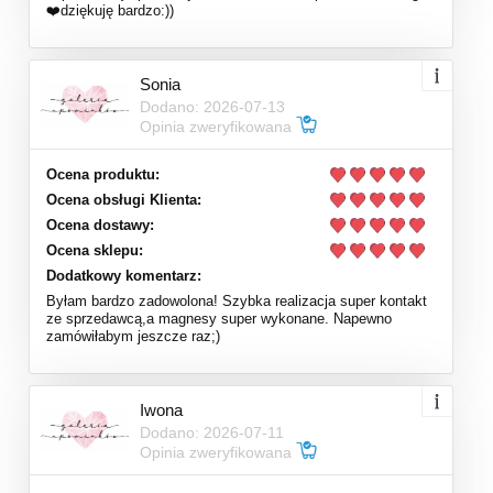
❤️dziękuję bardzo:))
Sonia
Dodano: 2026-07-13
Opinia zweryfikowana
Ocena produktu:
Ocena obsługi Klienta:
Ocena dostawy:
Ocena sklepu:
Dodatkowy komentarz:
Byłam bardzo zadowolona! Szybka realizacja super kontakt
ze sprzedawcą,a magnesy super wykonane. Napewno
zamówiłabym jeszcze raz;)
Iwona
Dodano: 2026-07-11
Opinia zweryfikowana