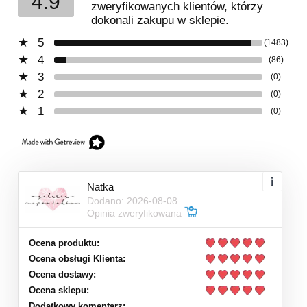
4.9
zweryfikowanych klientów, którzy
dokonali zakupu w sklepie.
5
(1483)
4
(86)
3
(0)
2
(0)
1
(0)
Natka
Dodano: 2026-08-08
Opinia zweryfikowana
Ocena produktu:
Ocena obsługi Klienta:
Ocena dostawy:
Ocena sklepu:
Dodatkowy komentarz: