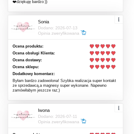
❤️dziękuję bardzo:))
Sonia
Dodano: 2026-07-13
Opinia zweryfikowana
Ocena produktu:
Ocena obsługi Klienta:
Ocena dostawy:
Ocena sklepu:
Dodatkowy komentarz:
Byłam bardzo zadowolona! Szybka realizacja super kontakt
ze sprzedawcą,a magnesy super wykonane. Napewno
zamówiłabym jeszcze raz;)
Iwona
Dodano: 2026-07-11
Opinia zweryfikowana