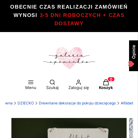
OBECNIE CZAS REALIZACJI ZAMÓWIEŃ
WYNOSI
3-5 DNI ROBOCZYCH + CZAS
DOSTAWY
Opinie
Otwórz wyszukiwarkę
Produkty w kos
Menu
Szukaj
Zaloguj się
Koszyk
 główna
DZIECKO
Drewniane dekoracje do pokoju dziecięcego
Alfabet
Etykiety