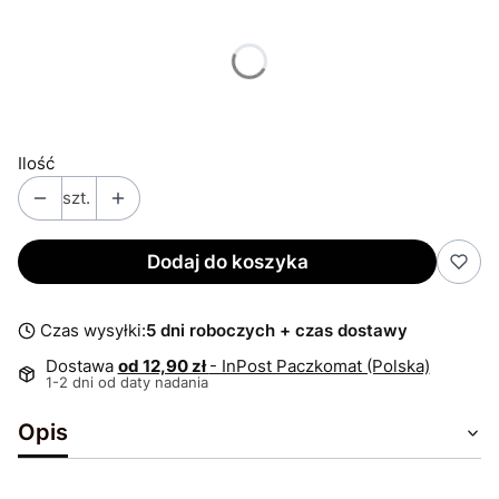
Poszczególne warianty mogą różnić się ceną
*
Rozmiar tabliczki
Wybierz
Ilość
szt.
Dodaj do koszyka
Czas wysyłki:
5 dni roboczych + czas dostawy
Dostawa
od 12,90 zł
- InPost Paczkomat (Polska)
1-2 dni od daty nadania
Opis