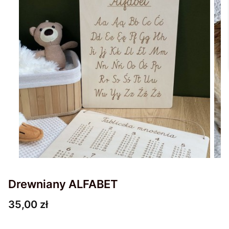
Drewniany ALFABET
Cena
35,00 zł
Wybierz wariant produktu: