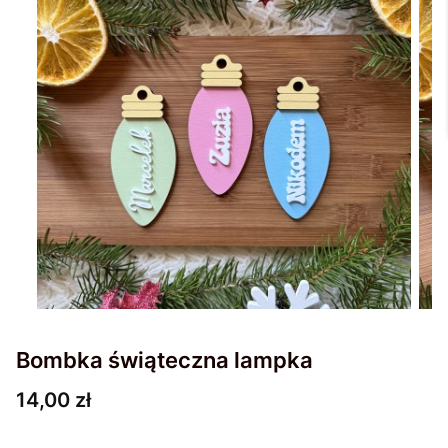
Bombka świąteczna lampka
Cena
14,00 zł
Wybierz wariant produktu: