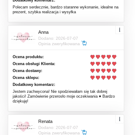
Dodatkowy komentarz:
Polecam serdecznie, bardzo staranne wykonanie, idealne na
prezent, szybka realizacja i wysyłka
Anna
Dodano: 2026-07-07
Opinia zweryfikowana
Ocena produktu:
Ocena obsługi Klienta:
Ocena dostawy:
Ocena sklepu:
Dodatkowy komentarz:
Jestem zachwycona! Nie spodziewałam się tak dobrej
jakości! Zamówienie przerosło moje oczekiwania ♥️ Bardzo
dziękuję!
Renata
Dodano: 2026-07-07
Opinia zweryfikowana