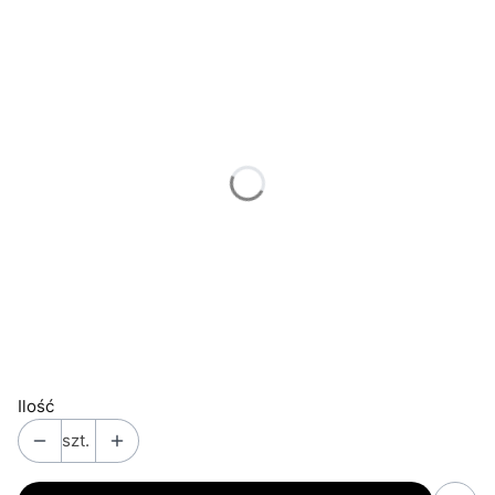
Poszczególne warianty mogą różnić się ceną
*
Kolor bombki
różowa
niebieska
zielona
*
Imię
*
Czcionka
Wybierz
*
Sznurek
Wybierz
Ilość
szt.