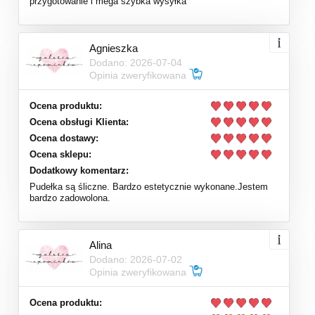
przygotowanie i mega szybka wysyłka
Agnieszka
Dodano: 2026-07-04
Opinia zweryfikowana
Ocena produktu:
Ocena obsługi Klienta:
Ocena dostawy:
Ocena sklepu:
Dodatkowy komentarz:
Pudełka są śliczne. Bardzo estetycznie wykonane.Jestem
bardzo zadowolona.
Alina
Dodano: 2026-07-02
Opinia zweryfikowana
Ocena produktu: