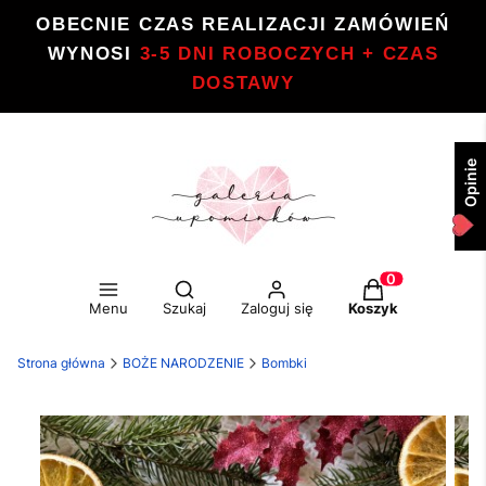
OBECNIE CZAS REALIZACJI ZAMÓWIEŃ
WYNOSI
3-5 DNI ROBOCZYCH + CZAS
DOSTAWY
Opinie
Otwórz wyszukiwarkę
Produkty w kos
Menu
Szukaj
Zaloguj się
Koszyk
Strona główna
BOŻE NARODZENIE
Bombki
Etykiety