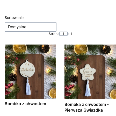
Koniec filtrów
Lista produktów
Sortowanie:
Domyślne
Strona
z 1
Bombka z chwostem
Bombka z chwostem -
Pierwsza Gwiazdka