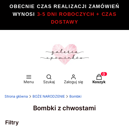
OBECNIE CZAS REALIZACJI ZAMÓWIEŃ
WYNOSI
3-5 DNI ROBOCZYCH + CZAS
DOSTAWY
Otwórz wyszukiwarkę
Produkty w kos
Menu
Szukaj
Zaloguj się
Koszyk
Strona główna
BOŻE NARODZENIE
Bombki
Bombki z chwostami
Filtry