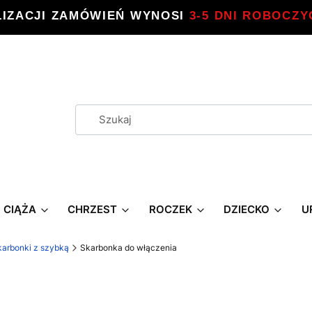
LIZACJI ZAMÓWIEŃ WYNOSI
3-5 DNI ROBOCZY
CIĄŻA
CHRZEST
ROCZEK
DZIECKO
U
karbonki z szybką
Skarbonka do włączenia