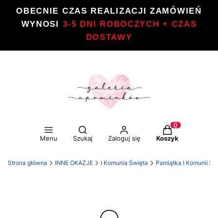
OBECNIE CZAS REALIZACJI ZAMÓWIEŃ
WYNOSI
3-5 DNI ROBOCZYCH + CZAS
DOSTAWY
Otwórz wyszukiwarkę
Produkty w kos
Menu
Szukaj
Zaloguj się
Koszyk
Strona główna
INNE OKAZJE
I Komunia Święta
Pamiątka I Komunii Św