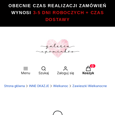
OBECNIE CZAS REALIZACJI ZAMÓWIEŃ
WYNOSI
3-5 DNI ROBOCZYCH + CZAS
DOSTAWY
Otwórz wyszukiwarkę
Produkty w kos
Menu
Szukaj
Zaloguj się
Koszyk
Strona główna
INNE OKAZJE
Wielkanoc
Zawieszki Wielkanocne