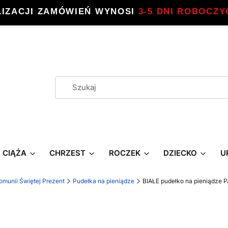
LIZACJI ZAMÓWIEŃ WYNOSI
3-5 DNI ROBOCZY
CIĄŻA
CHRZEST
ROCZEK
DZIECKO
U
omunii Świętej Prezent
Pudełka na pieniądze
BIAŁE pudełko na pieniądze 