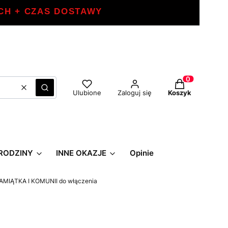
CH + CZAS DOSTAWY
Produkty w ko
Wyczyść
Szukaj
Ulubione
Zaloguj się
Koszyk
RODZINY
INNE OKAZJE
Opinie
PAMIĄTKA I KOMUNII do włączenia