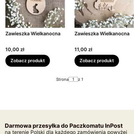
Zawieszka Wielkanocna
Zawieszka Wielkanocna
Cena
Cena
10,00 zł
11,00 zł
Zobacz produkt
Zobacz produkt
Strona
z 1
Darmowa przesyłka do Paczkomatu InPost
na terenie Polski dla każdego zamówienia powyżej