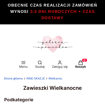
OBECNIE CZAS REALIZACJI ZAMÓWIEŃ
WYNOSI
3-5 DNI ROBOCZYCH + CZAS
DOSTAWY
Otwórz wyszukiwarkę
Produkty w kos
Menu
Szukaj
Zaloguj się
Koszyk
Strona główna
INNE OKAZJE
Wielkanoc
Zawieszki Wielkanocne
Podkategorie