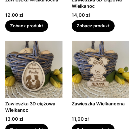
Wielkanoc
Cena
Cena
12,00 zł
14,00 zł
Zobacz produkt
Zobacz produkt
Zawieszka 3D ciążowa
Zawieszka Wielkanocna
Wielkanoc
Cena
Cena
13,00 zł
11,00 zł