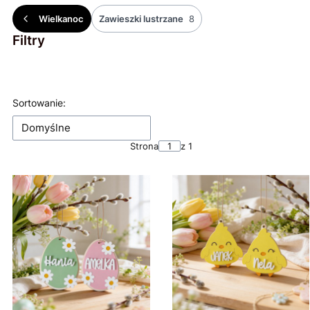
Wielkanoc
Zawieszki lustrzane
8
Filtry
Koniec filtrów
Lista produktów
Sortowanie:
Domyślne
Strona
z 1